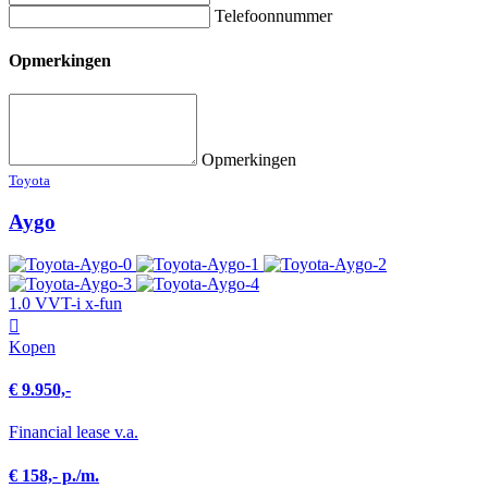
Telefoonnummer
Opmerkingen
Opmerkingen
Toyota
Aygo
1.0 VVT-i x-fun
Kopen
€ 9.950,-
Financial lease v.a.
€ 158,- p./m.