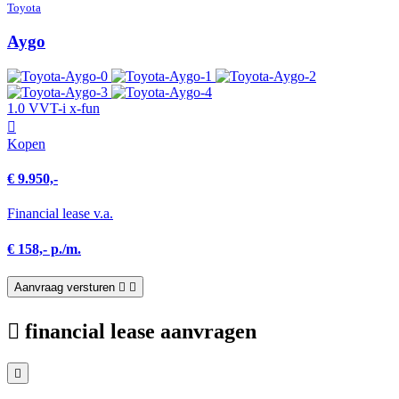
Toyota
Aygo
1.0 VVT-i x-fun
Kopen
€ 9.950,-
Financial lease v.a.
€ 158,- p./m.
Aanvraag versturen
financial lease aanvragen