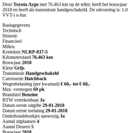
Deze
Toyota Aygo
met 76.463 km op de teller, heeft het bouwjaar
2018 en heeft als transmissie handgeschakeld. De uitvoering is: 1.0
VVT-i x-fun
Basisgegevens
Technisch
Historie
Financieel
Milieu
Kenteken
NL
RP-837-S
Kilometerstand
76.463 km
Bouwjaar
2018
Kleur
Grijs
Transmissie
Handgeschakeld
Carrosserie
Hatchback
Wegenbelasting (per kwartaal)
€ 60,- tot € 68,-
Max. vermogen
69 pk
Brandstof
Benzine
BTW verrekenbaar
Ja
Datum eerste uitgifte
29-01-2018
Datum eerste toelating
29-01-2018
Onderhoudsboekjes aanwezig
Ja
Aantal zitplaatsen
4
Aantal Deuren
5
Bouwjaar
2018