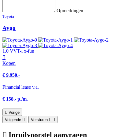
Opmerkingen
Toyota
Aygo
1.0 VVT-i x-fun
Kopen
€ 9.950,-
Financial lease v.a.
€ 158,- p./m.
Vorige
Volgende
Versturen
Inruilvoorstel aanvragen