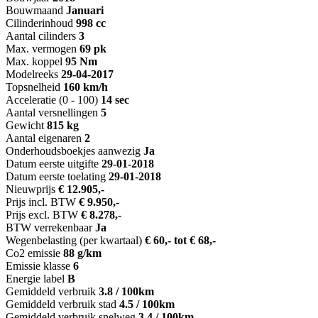
Bouwmaand
Januari
Cilinderinhoud
998 cc
Aantal cilinders
3
Max. vermogen
69 pk
Max. koppel
95 Nm
Modelreeks
29-04-2017
Topsnelheid
160 km/h
Acceleratie (0 - 100)
14 sec
Aantal versnellingen
5
Gewicht
815 kg
Aantal eigenaren
2
Onderhoudsboekjes aanwezig
Ja
Datum eerste uitgifte
29-01-2018
Datum eerste toelating
29-01-2018
Nieuwprijs
€ 12.905,-
Prijs incl. BTW
€ 9.950,-
Prijs excl. BTW
€ 8.278,-
BTW verrekenbaar
Ja
Wegenbelasting (per kwartaal)
€ 60,- tot € 68,-
Co2 emissie
88 g/km
Emissie klasse
6
Energie label
B
Gemiddeld verbruik
3.8 / 100km
Gemiddeld verbruik stad
4.5 / 100km
Gemiddeld verbruik snelweg
3.4 / 100km