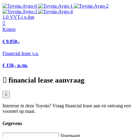
1.0 VVT-i x-fun
Kopen
€ 9.950,-
Financial lease v.a.
€ 158,- p./m.
financial lease aanvraag
Interesse in deze Toyota? Vraag financial lease aan en ontvang een
voorstel op maat.
Gegevens
Voornaam