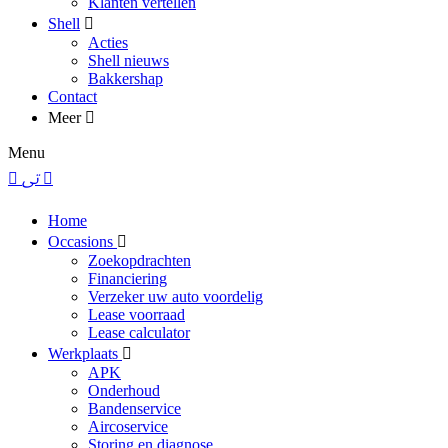
Klanten vertellen
Shell
Acties
Shell nieuws
Bakkershap
Contact
Meer
Menu
Home
Occasions
Zoekopdrachten
Financiering
Verzeker uw auto voordelig
Lease voorraad
Lease calculator
Werkplaats
APK
Onderhoud
Bandenservice
Aircoservice
Storing en diagnose