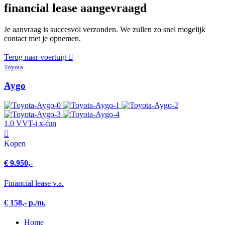
financial lease aangevraagd
Je aanvraag is succesvol verzonden. We zullen zo snel mogelijk
contact met je opnemen.
Terug naar voertuig
Toyota
Aygo
1.0 VVT-i x-fun
Kopen
€ 9.950,-
Financial lease v.a.
€ 158,- p./m.
Home