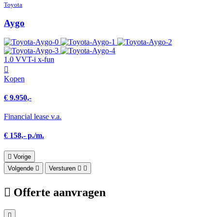
Toyota
Aygo
1.0 VVT-i x-fun
Kopen
€ 9.950,-
Financial lease v.a.
€ 158,- p./m.
Vorige
Volgende
Versturen
Offerte aanvragen