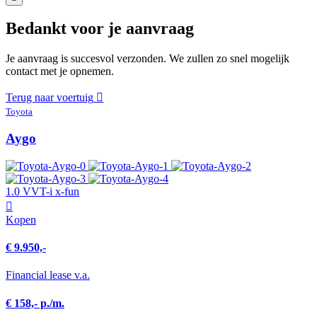
Bedankt voor je aanvraag
Je aanvraag is succesvol verzonden. We zullen zo snel mogelijk
contact met je opnemen.
Terug naar voertuig
Toyota
Aygo
1.0 VVT-i x-fun
Kopen
€ 9.950,-
Financial lease v.a.
€ 158,- p./m.