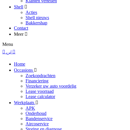
Klanten vertellen
Shell
Acties
Shell nieuws
Bakkershap
Contact
Meer
Menu
Home
Occasions
Zoekopdrachten
Financiering
Verzeker uw auto voordelig
Lease voorraad
Lease calculator
Werkplaats
APK
Onderhoud
Bandenservice
Aircoservice
Storing en diagnose