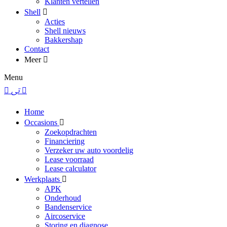
Klanten vertellen
Shell
Acties
Shell nieuws
Bakkershap
Contact
Meer
Menu
Home
Occasions
Zoekopdrachten
Financiering
Verzeker uw auto voordelig
Lease voorraad
Lease calculator
Werkplaats
APK
Onderhoud
Bandenservice
Aircoservice
Storing en diagnose