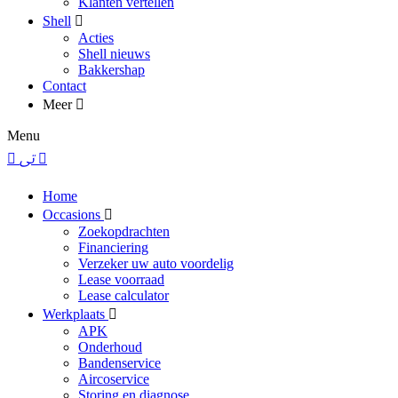
Klanten vertellen
Shell
Acties
Shell nieuws
Bakkershap
Contact
Meer
Menu
Home
Occasions
Zoekopdrachten
Financiering
Verzeker uw auto voordelig
Lease voorraad
Lease calculator
Werkplaats
APK
Onderhoud
Bandenservice
Aircoservice
Storing en diagnose