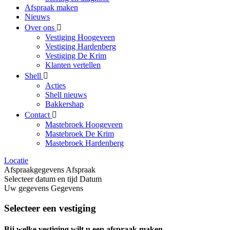
Afspraak maken
Nieuws
Over ons
Vestiging Hoogeveen
Vestiging Hardenberg
Vestiging De Krim
Klanten vertellen
Shell
Acties
Shell nieuws
Bakkershap
Contact
Mastebroek Hoogeveen
Mastebroek De Krim
Mastebroek Hardenberg
Locatie
Afspraakgegevens
Afspraak
Selecteer datum en tijd
Datum
Uw gegevens
Gegevens
Selecteer een vestiging
Bij welke vestiging wilt u een afspraak maken