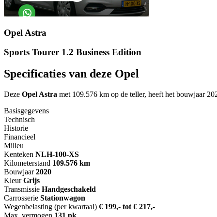
Opel Astra
Sports Tourer 1.2 Business Edition
Specificaties van deze Opel
Deze
Opel Astra
met 109.576 km op de teller, heeft het bouwjaar 202
Basisgegevens
Technisch
Historie
Financieel
Milieu
Kenteken
NL
H-100-XS
Kilometerstand
109.576 km
Bouwjaar
2020
Kleur
Grijs
Transmissie
Handgeschakeld
Carrosserie
Stationwagon
Wegenbelasting (per kwartaal)
€ 199,- tot € 217,-
Max. vermogen
131 pk