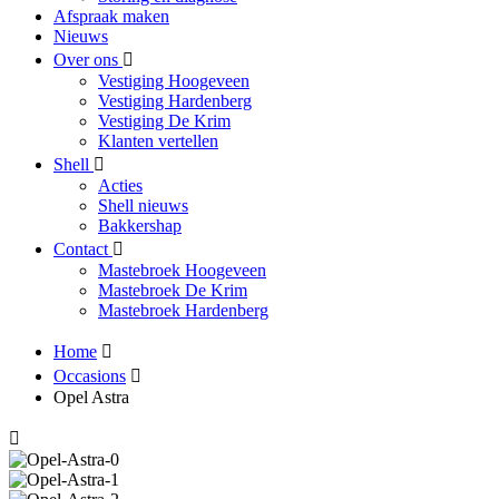
Afspraak maken
Nieuws
Over ons
Vestiging Hoogeveen
Vestiging Hardenberg
Vestiging De Krim
Klanten vertellen
Shell
Acties
Shell nieuws
Bakkershap
Contact
Mastebroek Hoogeveen
Mastebroek De Krim
Mastebroek Hardenberg
Home
Occasions
Opel Astra