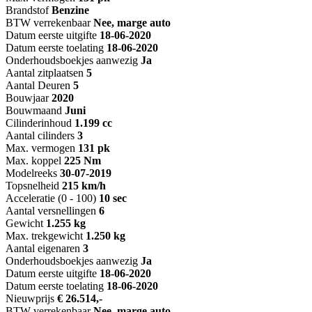
Brandstof
Benzine
BTW verrekenbaar
Nee, marge auto
Datum eerste uitgifte
18-06-2020
Datum eerste toelating
18-06-2020
Onderhoudsboekjes aanwezig
Ja
Aantal zitplaatsen
5
Aantal Deuren
5
Bouwjaar
2020
Bouwmaand
Juni
Cilinderinhoud
1.199 cc
Aantal cilinders
3
Max. vermogen
131 pk
Max. koppel
225 Nm
Modelreeks
30-07-2019
Topsnelheid
215 km/h
Acceleratie (0 - 100)
10 sec
Aantal versnellingen
6
Gewicht
1.255 kg
Max. trekgewicht
1.250 kg
Aantal eigenaren
3
Onderhoudsboekjes aanwezig
Ja
Datum eerste uitgifte
18-06-2020
Datum eerste toelating
18-06-2020
Nieuwprijs
€ 26.514,-
BTW verrekenbaar
Nee, marge auto