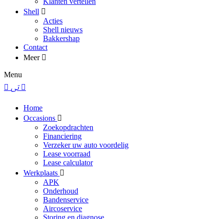
Klanten vertellen
Shell
Acties
Shell nieuws
Bakkershap
Contact
Meer
Menu
Home
Occasions
Zoekopdrachten
Financiering
Verzeker uw auto voordelig
Lease voorraad
Lease calculator
Werkplaats
APK
Onderhoud
Bandenservice
Aircoservice
Storing en diagnose