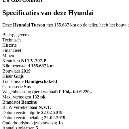
Specificaties van deze Hyundai
Deze
Hyundai Tucson
met 155.687 km op de teller, heeft het bouwja
Basisgegevens
Technisch
Historie
Financieel
Milieu
Kenteken
NL
TV-707-P
Kilometerstand
155.687 km
Bouwjaar
2019
Kleur
Grijs
Transmissie
Handgeschakeld
Carrosserie
Suv
Wegenbelasting (per kwartaal)
€ 194,- tot € 220,-
Max. vermogen
132 pk
Brandstof
Benzine
BTW verrekenbaar
N.V.T.
Datum eerste uitgifte
22-02-2019
Datum eerste toelating
22-02-2019
Onderhoudsboekjes aanwezig
Ja
Aantal zitplaatsen
5