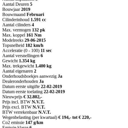
Aantal Deuren
5
Bouwjaar
2019
Bouwmaand
Februari
Cilinderinhoud
1.591 cc
Aantal cilinders
4
Max. vermogen
132 pk
Max. koppel
161 Nm
Modelreeks
29-06-2015
Topsnelheid
182 km/h
Acceleratie (0 - 100)
11 sec
Aantal versnellingen
6
Gewicht
1.354 kg
Max. trekgewicht
1.400 kg
Aantal eigenaren
2
Onderhoudsboekjes aanwezig
Ja
Dealeronderhouden
Ja
Datum eerste uitgifte
22-02-2019
Datum eerste toelating
22-02-2019
Nieuwprijs
€ 32.802,-
Prijs incl. BTW
N.V.T.
Prijs excl. BTW
N.V.T.
BTW verrekenbaar
N.V.T.
Wegenbelasting (per kwartaal)
€ 194,- tot € 220,-
Co2 emissie
147 g/km
Emissie klasse
6