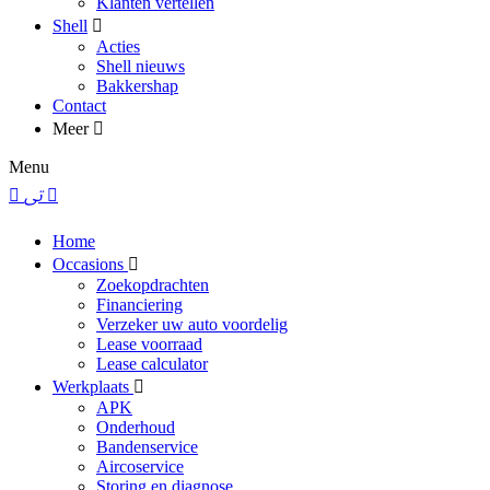
Klanten vertellen
Shell
Acties
Shell nieuws
Bakkershap
Contact
Meer
Menu
Home
Occasions
Zoekopdrachten
Financiering
Verzeker uw auto voordelig
Lease voorraad
Lease calculator
Werkplaats
APK
Onderhoud
Bandenservice
Aircoservice
Storing en diagnose