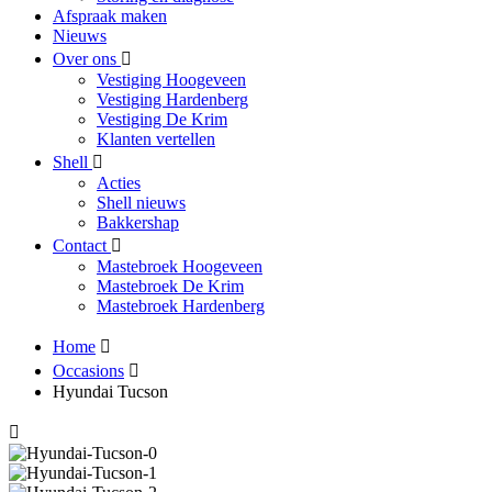
Afspraak maken
Nieuws
Over ons
Vestiging Hoogeveen
Vestiging Hardenberg
Vestiging De Krim
Klanten vertellen
Shell
Acties
Shell nieuws
Bakkershap
Contact
Mastebroek Hoogeveen
Mastebroek De Krim
Mastebroek Hardenberg
Home
Occasions
Hyundai Tucson