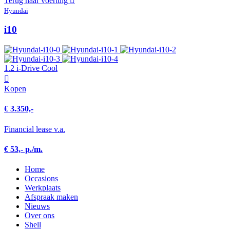
Terug naar voertuig
Hyundai
i10
1.2 i-Drive Cool
Kopen
€ 3.350,-
Financial lease v.a.
€ 53,- p./m.
Home
Occasions
Werkplaats
Afspraak maken
Nieuws
Over ons
Shell