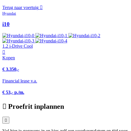
Terug naar voertuig
Hyundai
i10
1.2 i-Drive Cool
Kopen
€ 3.350,-
Financial lease v.a.
€ 53,- p./m.
Proefrit inplannen
Vul hier je gegevens in en kies zelf een voorkeursdatum en tijd voor