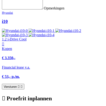
Opmerkingen
Hyundai
i10
1.2 i-Drive Cool
Kopen
€ 3.350,-
Financial lease v.a.
€ 53,- p./m.
Versturen
Proefrit inplannen