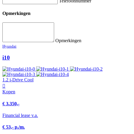
Telefoonnummer
Opmerkingen
Opmerkingen
Hyundai
i10
1.2 i-Drive Cool
Kopen
€ 3.350,-
Financial lease v.a.
€ 53,- p./m.