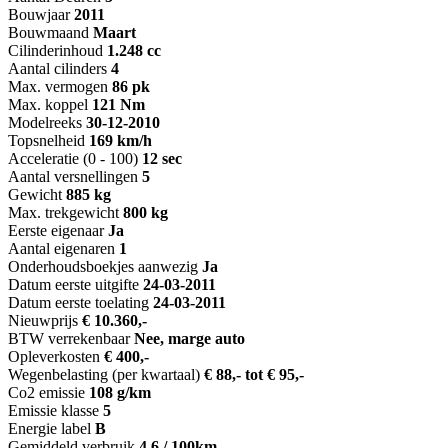
Bouwjaar
2011
Bouwmaand
Maart
Cilinderinhoud
1.248 cc
Aantal cilinders
4
Max. vermogen
86 pk
Max. koppel
121 Nm
Modelreeks
30-12-2010
Topsnelheid
169 km/h
Acceleratie (0 - 100)
12 sec
Aantal versnellingen
5
Gewicht
885 kg
Max. trekgewicht
800 kg
Eerste eigenaar
Ja
Aantal eigenaren
1
Onderhoudsboekjes aanwezig
Ja
Datum eerste uitgifte
24-03-2011
Datum eerste toelating
24-03-2011
Nieuwprijs
€ 10.360,-
BTW verrekenbaar
Nee, marge auto
Opleverkosten
€ 400,-
Wegenbelasting (per kwartaal)
€ 88,- tot € 95,-
Co2 emissie
108 g/km
Emissie klasse
5
Energie label
B
Gemiddeld verbruik
4.6 / 100km