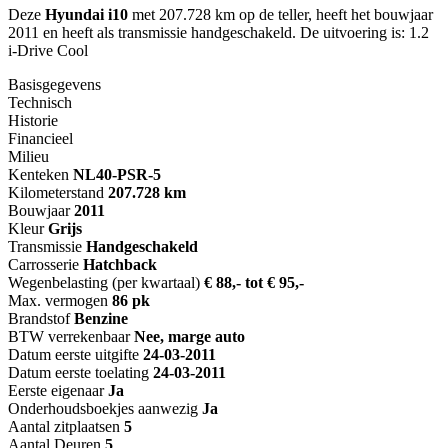
Deze
Hyundai i10
met 207.728 km op de teller, heeft het bouwjaar
2011 en heeft als transmissie handgeschakeld. De uitvoering is: 1.2
i-Drive Cool
Basisgegevens
Technisch
Historie
Financieel
Milieu
Kenteken
NL
40-PSR-5
Kilometerstand
207.728 km
Bouwjaar
2011
Kleur
Grijs
Transmissie
Handgeschakeld
Carrosserie
Hatchback
Wegenbelasting (per kwartaal)
€ 88,- tot € 95,-
Max. vermogen
86 pk
Brandstof
Benzine
BTW verrekenbaar
Nee, marge auto
Datum eerste uitgifte
24-03-2011
Datum eerste toelating
24-03-2011
Eerste eigenaar
Ja
Onderhoudsboekjes aanwezig
Ja
Aantal zitplaatsen
5
Aantal Deuren
5