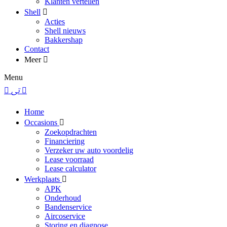
Klanten vertellen
Shell
Acties
Shell nieuws
Bakkershap
Contact
Meer
Menu
Home
Occasions
Zoekopdrachten
Financiering
Verzeker uw auto voordelig
Lease voorraad
Lease calculator
Werkplaats
APK
Onderhoud
Bandenservice
Aircoservice
Storing en diagnose