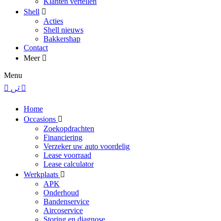
Klanten vertellen
Shell
Acties
Shell nieuws
Bakkershap
Contact
Meer
Menu
Home
Occasions
Zoekopdrachten
Financiering
Verzeker uw auto voordelig
Lease voorraad
Lease calculator
Werkplaats
APK
Onderhoud
Bandenservice
Aircoservice
Storing en diagnose