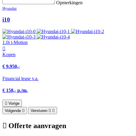
Opmerkingen
Hyundai
i10
1.0i i-Motion
Kopen
€ 9.950,-
Financial lease v.a.
€ 158,- p./m.
Vorige
Volgende
Versturen
Offerte aanvragen