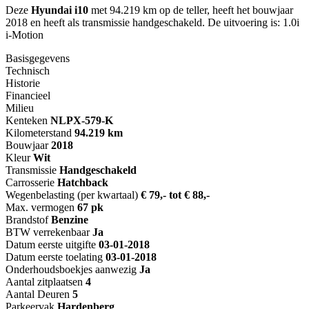
Deze
Hyundai i10
met 94.219 km op de teller, heeft het bouwjaar
2018 en heeft als transmissie handgeschakeld. De uitvoering is: 1.0i
i-Motion
Basisgegevens
Technisch
Historie
Financieel
Milieu
Kenteken
NL
PX-579-K
Kilometerstand
94.219 km
Bouwjaar
2018
Kleur
Wit
Transmissie
Handgeschakeld
Carrosserie
Hatchback
Wegenbelasting (per kwartaal)
€ 79,- tot € 88,-
Max. vermogen
67 pk
Brandstof
Benzine
BTW verrekenbaar
Ja
Datum eerste uitgifte
03-01-2018
Datum eerste toelating
03-01-2018
Onderhoudsboekjes aanwezig
Ja
Aantal zitplaatsen
4
Aantal Deuren
5
Parkeervak
Hardenberg