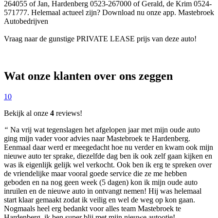
264055 of Jan, Hardenberg 0523-267000 of Gerald, de Krim 0524-
571777. Helemaal actueel zijn? Download nu onze app. Mastebroek
Autobedrijven
Vraag naar de gunstige PRIVATE LEASE prijs van deze auto!
Wat onze klanten over ons zeggen
10
Bekijk al onze
4
reviews!
“
Na vrij wat tegenslagen het afgelopen jaar met mijn oude auto
ging mijn vader voor advies naar Mastebroek te Hardenberg.
Eenmaal daar werd er meegedacht hoe nu verder en kwam ook mijn
nieuwe auto ter sprake, diezelfde dag ben ik ook zelf gaan kijken en
was ik eigenlijk gelijk wel verkocht. Ook ben ik erg te spreken over
de vriendelijke maar vooral goede service die ze me hebben
geboden en na nog geen week (5 dagen) kon ik mijn oude auto
inruilen en de nieuwe auto in ontvangt nemen! Hij was helemaal
start klaar gemaakt zodat ik veilig en wel de weg op kon gaan.
Nogmaals heel erg bedankt voor alles team Mastebroek te
Hardenberg, ik ben super blij met mijn nieuwe autootje!