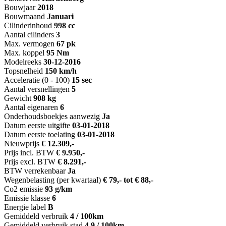
Bouwjaar
2018
Bouwmaand
Januari
Cilinderinhoud
998 cc
Aantal cilinders
3
Max. vermogen
67 pk
Max. koppel
95 Nm
Modelreeks
30-12-2016
Topsnelheid
150 km/h
Acceleratie (0 - 100)
15 sec
Aantal versnellingen
5
Gewicht
908 kg
Aantal eigenaren
6
Onderhoudsboekjes aanwezig
Ja
Datum eerste uitgifte
03-01-2018
Datum eerste toelating
03-01-2018
Nieuwprijs
€ 12.309,-
Prijs incl. BTW
€ 9.950,-
Prijs excl. BTW
€ 8.291,-
BTW verrekenbaar
Ja
Wegenbelasting (per kwartaal)
€ 79,- tot € 88,-
Co2 emissie
93 g/km
Emissie klasse
6
Energie label
B
Gemiddeld verbruik
4 / 100km
Gemiddeld verbruik stad
4.9 / 100km