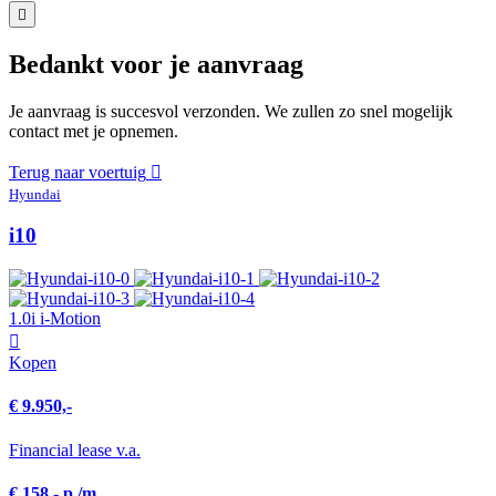
Bedankt voor je aanvraag
Je aanvraag is succesvol verzonden. We zullen zo snel mogelijk
contact met je opnemen.
Terug naar voertuig
Hyundai
i10
1.0i i-Motion
Kopen
€ 9.950,-
Financial lease v.a.
€ 158,- p./m.