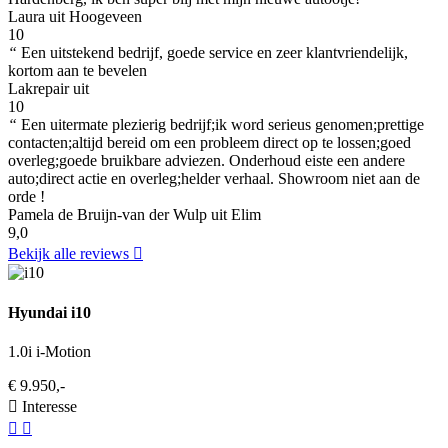
Laura uit Hoogeveen
10
“
Een uitstekend bedrijf, goede service en zeer klantvriendelijk,
kortom aan te bevelen
Lakrepair uit
10
“
Een uitermate plezierig bedrijf;ik word serieus genomen;prettige
contacten;altijd bereid om een probleem direct op te lossen;goed
overleg;goede bruikbare adviezen. Onderhoud eiste een andere
auto;direct actie en overleg;helder verhaal. Showroom niet aan de
orde !
Pamela de Bruijn-van der Wulp uit Elim
9,0
Bekijk alle reviews
Hyundai i10
1.0i i-Motion
€ 9.950,-
Interesse