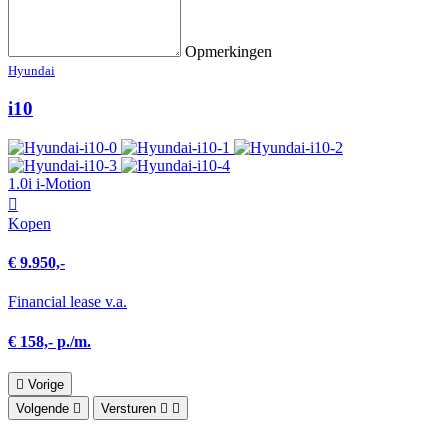
Opmerkingen
Hyundai
i10
1.0i i-Motion
Kopen
€ 9.950,-
Financial lease v.a.
€ 158,- p./m.
Vorige
Volgende
Versturen