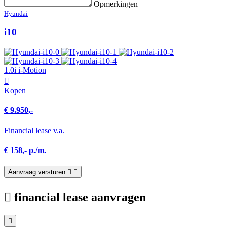
Opmerkingen
Hyundai
i10
1.0i i-Motion
Kopen
€ 9.950,-
Financial lease v.a.
€ 158,- p./m.
Aanvraag versturen
financial lease aanvragen