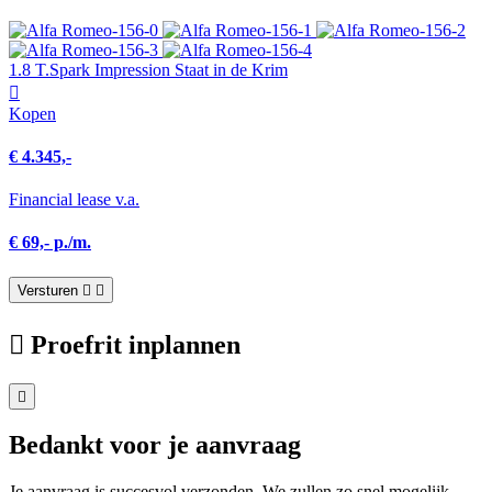
1.8 T.Spark Impression Staat in de Krim
Kopen
€ 4.345,-
Financial lease v.a.
€ 69,- p./m.
Versturen
Proefrit inplannen
Bedankt voor je aanvraag
Je aanvraag is succesvol verzonden. We zullen zo snel mogelijk