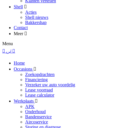
Klanten vertellen
Shell
Acties
Shell nieuws
Bakkershap
Contact
Meer
Menu
Home
Occasions
Zoekopdrachten
Financiering
Verzeker uw auto voordelig
Lease voorraad
Lease calculator
Werkplaats
APK
Onderhoud
Bandenservice
Aircoservice
Storing en diagnose