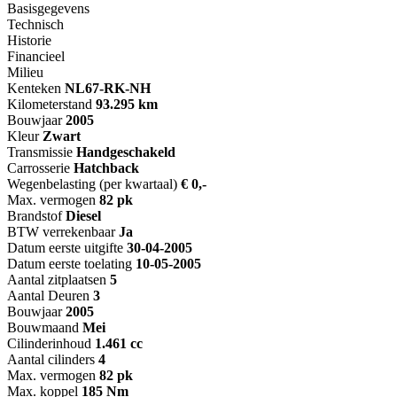
Basisgegevens
Technisch
Historie
Financieel
Milieu
Kenteken
NL
67-RK-NH
Kilometerstand
93.295 km
Bouwjaar
2005
Kleur
Zwart
Transmissie
Handgeschakeld
Carrosserie
Hatchback
Wegenbelasting (per kwartaal)
€ 0,-
Max. vermogen
82 pk
Brandstof
Diesel
BTW verrekenbaar
Ja
Datum eerste uitgifte
30-04-2005
Datum eerste toelating
10-05-2005
Aantal zitplaatsen
5
Aantal Deuren
3
Bouwjaar
2005
Bouwmaand
Mei
Cilinderinhoud
1.461 cc
Aantal cilinders
4
Max. vermogen
82 pk
Max. koppel
185 Nm