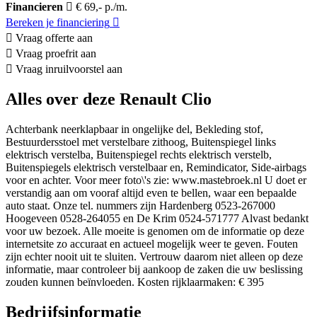
Financieren
€ 69,- p./m.
Bereken je financiering
Vraag offerte aan
Vraag proefrit aan
Vraag inruilvoorstel aan
Alles over deze Renault Clio
Achterbank neerklapbaar in ongelijke del, Bekleding stof,
Bestuurdersstoel met verstelbare zithoog, Buitenspiegel links
elektrisch verstelba, Buitenspiegel rechts elektrisch verstelb,
Buitenspiegels elektrisch verstelbaar en, Remindicator, Side-airbags
voor en achter. Voor meer foto\'s zie: www.mastebroek.nl U doet er
verstandig aan om vooraf altijd even te bellen, waar een bepaalde
auto staat. Onze tel. nummers zijn Hardenberg 0523-267000
Hoogeveen 0528-264055 en De Krim 0524-571777 Alvast bedankt
voor uw bezoek. Alle moeite is genomen om de informatie op deze
internetsite zo accuraat en actueel mogelijk weer te geven. Fouten
zijn echter nooit uit te sluiten. Vertrouw daarom niet alleen op deze
informatie, maar controleer bij aankoop de zaken die uw beslissing
zouden kunnen beïnvloeden. Kosten rijklaarmaken: € 395
Bedrijfsinformatie