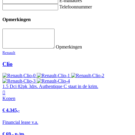
E-mailadres
Telefoonnummer
Opmerkingen
Opmerkingen
Renault
Clio
1.5 Dci 82pk 3drs. Authentique C staat in de krim.
Kopen
€ 4.345,-
Financial lease v.a.
€ 69,- p./m.