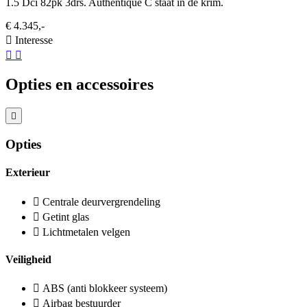
1.5 Dci 82pk 3drs. Authentique C staat in de krim.
€ 4.345,-
Interesse
Opties en accessoires
Opties
Exterieur
Centrale deurvergrendeling
Getint glas
Lichtmetalen velgen
Veiligheid
ABS (anti blokkeer systeem)
Airbag bestuurder