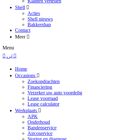
Klanten vertellen
Shell
Acties
Shell nieuws
Bakkershap
Contact
Meer
Menu
Home
Occasions
Zoekopdrachten
Financiering
Verzeker uw auto voordelig
Lease voorraad
Lease calculator
Werkplaats
APK
Onderhoud
Bandenservice
Aircoservice
Storing en diagnose