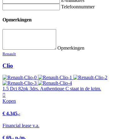
E-mailadres
Telefoonnummer
Opmerkingen
Opmerkingen
Renault
Clio
1.5 Dci 82pk 3drs. Authentique C staat in de krim.
Kopen
€ 4.345,-
Financial lease v.a.
€ 69,- p./m.