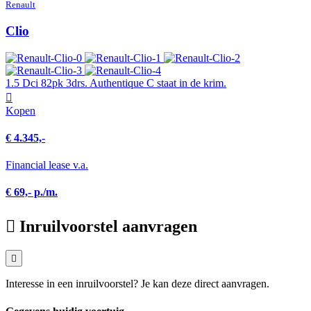
Renault
Clio
1.5 Dci 82pk 3drs. Authentique C staat in de krim.
Kopen
€ 4.345,-
Financial lease v.a.
€ 69,- p./m.
Inruilvoorstel aanvragen
Interesse in een inruilvoorstel? Je kan deze direct aanvragen.